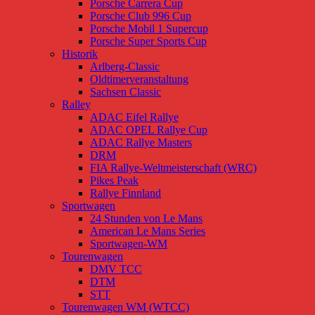
Porsche Carrera Cup
Porsche Club 996 Cup
Porsche Mobil 1 Supercup
Porsche Super Sports Cup
Historik
Arlberg-Classic
Oldtimerveranstaltung
Sachsen Classic
Ralley
ADAC Eifel Rallye
ADAC OPEL Rallye Cup
ADAC Rallye Masters
DRM
FIA Rallye-Weltmeisterschaft (WRC)
Pikes Peak
Rallye Finnland
Sportwagen
24 Stunden von Le Mans
American Le Mans Series
Sportwagen-WM
Tourenwagen
DMV TCC
DTM
STT
Tourenwagen WM (WTCC)