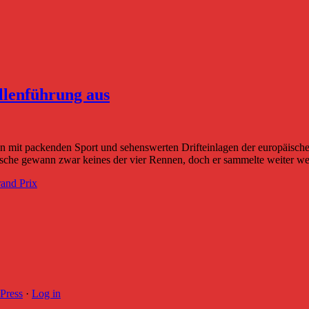
llenführung aus
en mit packenden Sport und sehenswerten Drifteinlagen der europäisc
e gewann zwar keines der vier Rennen, doch er sammelte weiter wertv
and Prix
Press
·
Log in