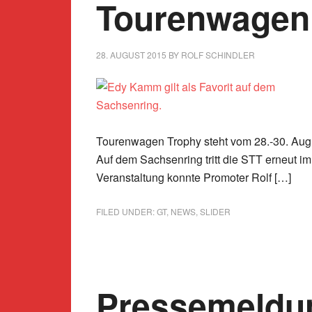
Tourenwagen
28. AUGUST 2015
BY
ROLF SCHINDLER
Tourenwagen Trophy steht vom 28.-30. Augu
Auf dem Sachsenring tritt die STT erneut 
Veranstaltung konnte Promoter Rolf […]
FILED UNDER:
GT
,
NEWS
,
SLIDER
Pressemeldu