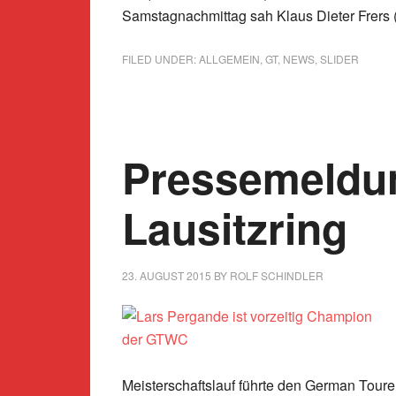
Samstagnachmittag sah Klaus Dieter Frers (
FILED UNDER:
ALLGEMEIN
,
GT
,
NEWS
,
SLIDER
Pressemeldu
Lausitzring
23. AUGUST 2015
BY
ROLF SCHINDLER
Meisterschaftslauf führte den German Tou