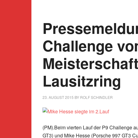
Pressemeldu
Challenge vo
Meisterschaf
Lausitzring
23. AUGUST 2015
BY
ROLF SCHINDLER
(PM).Beim vierten Lauf der P9 Challenge auf
GT3) und Mike Hesse (Porsche 997 GT3 C