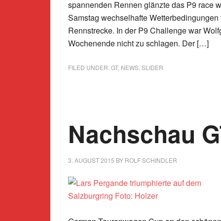
spannenden Rennen glänzte das P9 race w
Samstag wechselhafte Wetterbedingungen f
Rennstrecke. In der P9 Challenge war Wolf
Wochenende nicht zu schlagen. Der […]
FILED UNDER:
GT
,
NEWS
,
SLIDER
Nachschau 
3. AUGUST 2015
BY
ROLF SCHINDLER