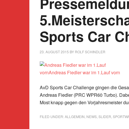
Pressemeldu
5.Meisterscha
Sports Car C
23. AUGUST 2015
BY
ROLF SCHINDLER
AvD Sports Car Challenge gingen die Ge
Andreas Fiedler (PRC WPR60 Turbo). Dabei
Most knapp gegen den Vorjahresmeister dur
FILED UNDER:
ALLGEMEIN
,
NEWS
,
SLIDER
,
SPORTW