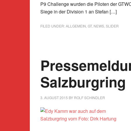
P9 Challenge wurden die Piloten der GTWC a
Siege in der Division 1 an Stefan […]
FILED UNDER:
ALLGEMEIN
,
GT
,
NEWS
,
SLIDER
Pressemeldu
Salzburgring
3. AUGUST 2015
BY
ROLF SCHINDLER