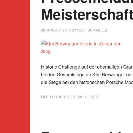
Meisterschaft
28. AUGUST 2015
BY
ROLF SCHINDLER
Historic Challenge auf der ehemaligen Gran
beiden Gesamtsiege an Kim Berwanger und J
die Siege bei den historischen Porsche Mod
FILED UNDER:
GT
,
NEWS
,
SLIDER